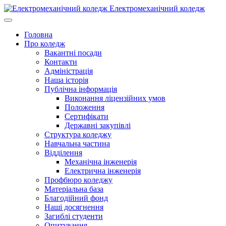
Електромеханічний коледж
Головна
Про коледж
Вакантні посади
Контакти
Адміністрація
Наша історія
Публічна інформація
Виконання ліцензійних умов
Положення
Сертифікати
Державні закупівлі
Структура коледжу
Навчальна частина
Відділення
Механічна інженерія
Електрична інженерія
Профбюро коледжу
Матеріальна база
Благодійний фонд
Наші досягнення
Загиблі студенти
Опитування