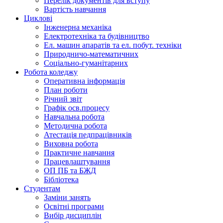
Перелік документів для вступу
Вартість навчання
Циклові
Інженерна механіка
Електротехніка та будівництво
Ел. машин апаратів та ел. побут. техніки
Природничо-математичних
Соціально-гуманітарних
Робота коледжу
Оперативна інформація
План роботи
Річний звіт
Графік осв.процесу
Навчальна робота
Методична робота
Атестація педпрацівників
Виховна робота
Практичне навчання
Працевлаштування
ОП ПБ та БЖД
Бібліотека
Студентам
Заміни занять
Освітні програми
Вибір дисциплін