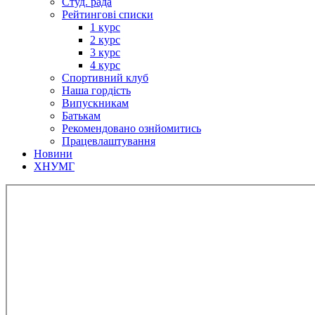
Студ. рада
Рейтингові списки
1 курс
2 курс
3 курс
4 курс
Спортивний клуб
Наша гордість
Випускникам
Батькам
Рекомендовано ознйомитись
Працевлаштування
Новини
ХНУМГ