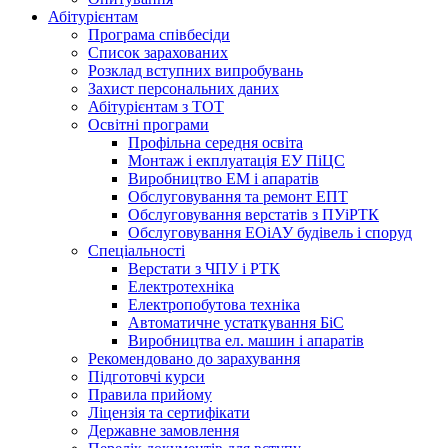
Абітурієнтам
Програма співбесіди
Список зарахованих
Розклад вступних випробувань
Захист персональних даних
Абітурієнтам з ТОТ
Освітні програми
Профільна середня освіта
Монтаж і екплуатація ЕУ ПіЦС
Виробництво ЕМ і апаратів
Обслуговування та ремонт ЕПТ
Обслуговування верстатів з ПУіРТК
Обслуговування ЕОіАУ будівель і споруд
Спеціальності
Верстати з ЧПУ і РТК
Електротехніка
Електропобутова техніка
Автоматичне устаткування БіС
Виробництва ел. машин і апаратів
Рекомендовано до зарахування
Підготовчі курси
Правила прийому
Ліцензія та сертифікати
Державне замовлення